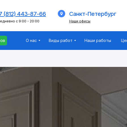
мов
О нас
Виды работ
Наши работы
Це
7 (812) 443-87-66
Санкт-Петербург
едневно с 9:00 - 20:00
Наши офисы
мов
О нас
Виды работ
Наши работы
Це