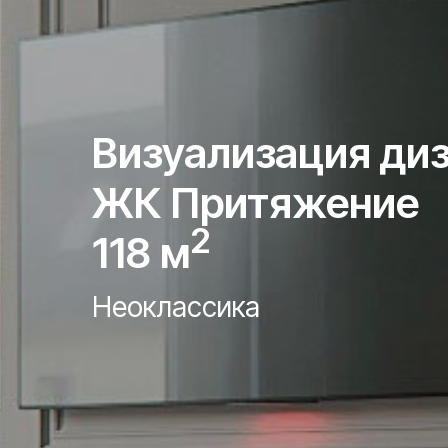
Визуализация диз
ЖК Притяжение
2
118 м
Неоклассика