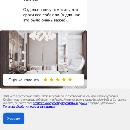
Отдельно хочу отметить, что
сроки все соблюли (а для нас
это было очень важно).
Оценка клиента
Сайт использует cookie-файлы, чтобы сделать ваше пребывание на нем максимально удобным.
Елена
К cайту подключен сервис веб-аналитики Яндекс.Метрика, использующий cookie-файлы. Оставаясь
на сайте, вы даете свое
согласие на обработку персональных данных
в порядке, указанном в
С вами оказалось, что ремонт
Политике обработки персональных данных
.
это совсем не страшно.
Изначально обратились в
Хорошо
компанию с помощью принять
квартиру у застройщика.