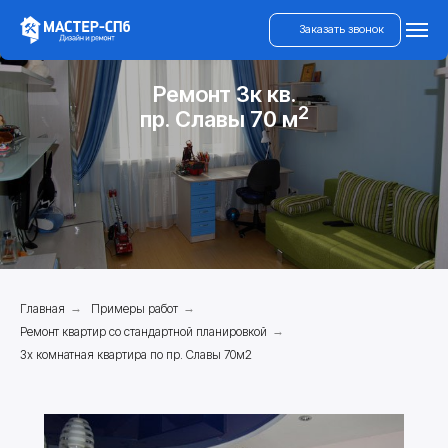
Заказать звонок
Ремонт 3к кв.
2
пр. Славы 70 м
Главная
→
Примеры работ
→
Ремонт квартир со стандартной планировкой
→
3х комнатная квартира по пр. Славы 70м2