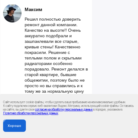
Максим
Решил полностью доверить
ремонт данной компании.
Качество на высоте!! Очень
аккуратно подобрали и
зашпаклевали все старые,
кривые стены! Качественно
покрасили. Решение с
теплыми полом и скрытыми
радиаторами особенно
порадовало. Ремонт делался в
старой квартире, бывшие
общежитии, поэтому было не
просто но вы справились и к
тому же за нормальную цену
без лишних накруток!
Сайт использует cookie-файлы, чтобы сделать ваше пребывание на нем максимально удобным.
К cайту подключен сервис веб-аналитики Яндекс.Метрика, использующий cookie-файлы. Оставаясь
на сайте, вы даете свое
согласие на обработку персональных данных
в порядке, указанном в
Политике обработки персональных данных
.
Хорошо