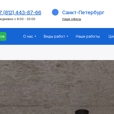
мов
О нас
Виды работ
Наши работы
Це
7 (812) 443-87-66
Санкт-Петербург
едневно с 9:00 - 20:00
Наши офисы
мов
О нас
Виды работ
Наши работы
Це