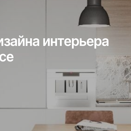
изайна интерьера
се