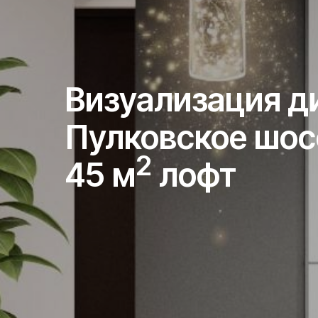
Визуализация д
Пулковское шос
2
45 м
лофт