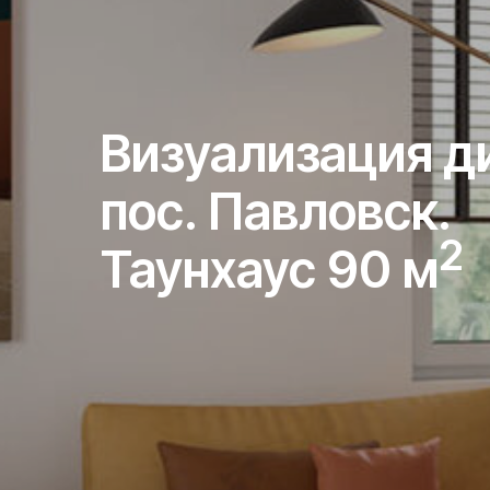
Визуализация д
пос. Павловск.
2
Таунхаус 90 м