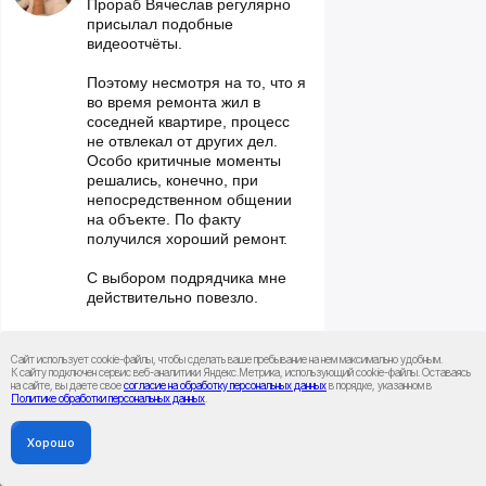
Прораб Вячеслав регулярно
присылал подобные
видеоотчёты.
Поэтому несмотря на то, что я
во время ремонта жил в
соседней квартире, процесс
не отвлекал от других дел.
Особо критичные моменты
решались, конечно, при
непосредственном общении
на объекте. По факту
получился хороший ремонт.
С выбором подрядчика мне
действительно повезло.
Сайт использует cookie-файлы, чтобы сделать ваше пребывание на нем максимально удобным.
К cайту подключен сервис веб-аналитики Яндекс.Метрика, использующий cookie-файлы. Оставаясь
на сайте, вы даете свое
согласие на обработку персональных данных
в порядке, указанном в
Политике обработки персональных данных
.
Хорошо