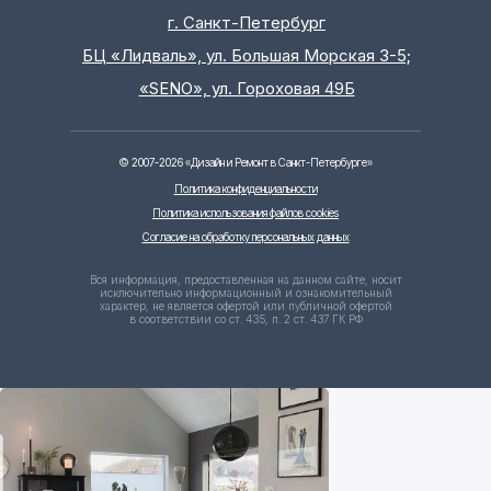
г. Санкт-Петербург
БЦ «Лидваль», ул. Большая Морская 3-5;
«SENO», ул. Гороховая 49Б
©
2007-2026
«Дизайн и Ремонт в Санкт-Петербурге»
Политика конфиденциальности
Политика использования файлов cookies
Согласие на обработку персональных данных
Вся информация, предоставленная на данном сайте, носит
исключительно информационный и ознакомительный
характер, не является офертой или публичной офертой
в соответствии со ст. 435, п. 2 ст. 437 ГК РФ